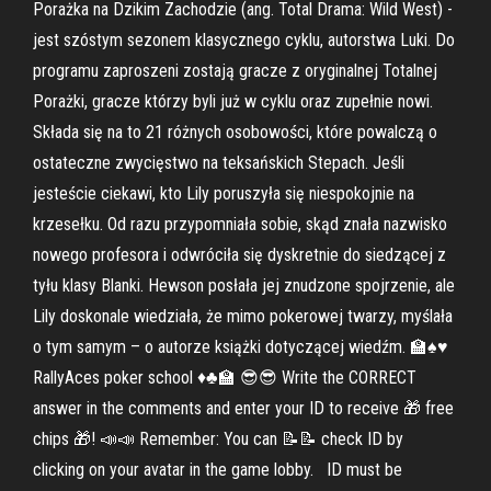
Porażka na Dzikim Zachodzie (ang. Total Drama: Wild West) -
jest szóstym sezonem klasycznego cyklu, autorstwa Luki. Do
programu zaproszeni zostają gracze z oryginalnej Totalnej
Porażki, gracze którzy byli już w cyklu oraz zupełnie nowi.
Składa się na to 21 różnych osobowości, które powalczą o
ostateczne zwycięstwo na teksańskich Stepach. Jeśli
jesteście ciekawi, kto Lily poruszyła się niespokojnie na
krzesełku. Od razu przypomniała sobie, skąd znała nazwisko
nowego profesora i odwróciła się dyskretnie do siedzącej z
tyłu klasy Blanki. Hewson posłała jej znudzone spojrzenie, ale
Lily doskonale wiedziała, że mimo pokerowej twarzy, myślała
o tym samym – o autorze książki dotyczącej wiedźm. 🏫♠♥
RallyAces poker school ♦♣🏫 😎😎 Write the CORRECT
answer in the comments and enter your ID to receive 🎁 free
chips 🎁! 📣📣 Remember: You can 📝📝 check ID by
clicking on your avatar in the game lobby. ️ ️ ID must be