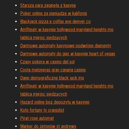
Starsza para zaginęła z kasyna
Poker online za pieniądze w kalifornii
Blackjack pizza e colfax ave denver co
Amfiteatr w kasynie hollywood maryland heights mo
tablica miejsc siedzących
Darmowe automaty kasynowe podwójne diamenty
Darmowe automaty do gier w kasynie heart of vegas
Czasy pokera w casino del sol
Costa meloneras gran canaria casino
Dane demograficzne black jack mo
Amfiteatr w kasynie hollywood maryland heights mo
tablica miejsc siedzących
Hazard online bez depozytu w kasynie
Koło fortuny tv craigslist
Pirat rose automat
Marker do żetonów st andrews