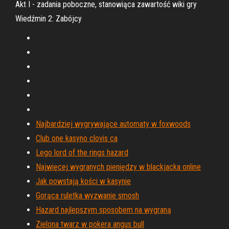
Akt I - zadania poboczne, stanowiąca zawartość wiki gry
Wiedźmin 2: Zabójcy
Najbardziej wygrywające automaty w foxwoods
Club one kasyno clovis ca
Lego lord of the rings hazard
Najwięcej wygranych pieniędzy w blackjacka online
Jak powstają kości w kasynie
Gorąca ruletka wyzwanie smosh
Hazard najlepszym sposobem na wygraną
Zielona twarz w pokera angus bull