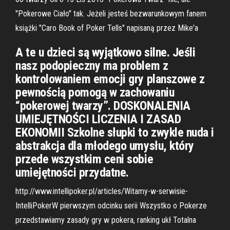
"Pokerowe Ciało" tak. Jeżeli jesteś bezwarunkowym fanem
książki "Caro Book of Poker Tells" napisaną przez Mike'a
A te u dzieci są wyjątkowo silne. Jeśli
nasz podopieczny ma problem z
kontrolowaniem emocji gry planszowe z
pewnością pomogą w zachowaniu
“pokerowej twarzy”. DOSKONALENIA
UMIEJĘTNOŚCI LICZENIA I ZASAD
EKONOMII Szkolne słupki to zwykle nuda i
abstrakcja dla młodego umysłu, który
przede wszystkim ceni sobie
umiejętności przydatne.
http://www.intellipoker.pl/articles/Witamy-w-serwisie-
IntelliPokerW pierwszym odcinku serii Wszystko o Pokerze
przedstawiamy zasady gry w pokera, ranking ukł Totalna