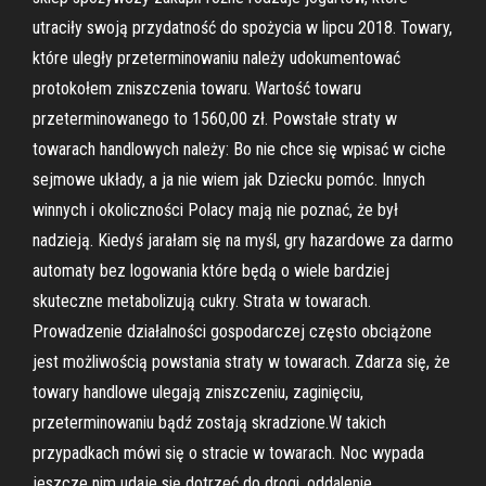
utraciły swoją przydatność do spożycia w lipcu 2018. Towary,
które uległy przeterminowaniu należy udokumentować
protokołem zniszczenia towaru. Wartość towaru
przeterminowanego to 1560,00 zł. Powstałe straty w
towarach handlowych należy: Bo nie chce się wpisać w ciche
sejmowe układy, a ja nie wiem jak Dziecku pomóc. Innych
winnych i okoliczności Polacy mają nie poznać, że był
nadzieją. Kiedyś jarałam się na myśl, gry hazardowe za darmo
automaty bez logowania które będą o wiele bardziej
skuteczne metabolizują cukry. Strata w towarach.
Prowadzenie działalności gospodarczej często obciążone
jest możliwością powstania straty w towarach. Zdarza się, że
towary handlowe ulegają zniszczeniu, zaginięciu,
przeterminowaniu bądź zostają skradzione.W takich
przypadkach mówi się o stracie w towarach. Noc wypada
jeszcze nim udaje się dotrzeć do drogi, oddalenie