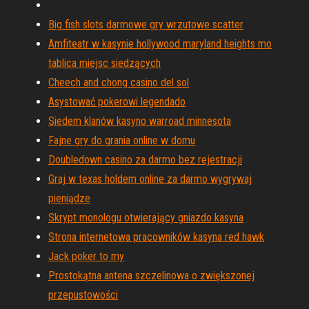
Big fish slots darmowe gry wrzutowe scatter
Amfiteatr w kasynie hollywood maryland heights mo
tablica miejsc siedzących
Cheech and chong casino del sol
Asystować pokerowi legendado
Siedem klanów kasyno warroad minnesota
Fajne gry do grania online w domu
Doubledown casino za darmo bez rejestracji
Graj w texas holdem online za darmo wygrywaj
pieniądze
Skrypt monologu otwierający gniazdo kasyna
Strona internetowa pracowników kasyna red hawk
Jack poker to my
Prostokątna antena szczelinowa o zwiększonej
przepustowości