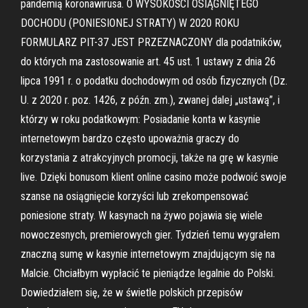
pandemią koronawirusa. O WYSOKOŚCI OSIĄGNIĘTEGO
DOCHODU (PONIESIONEJ STRATY) W 2020 ROKU
FORMULARZ PIT-37 JEST PRZEZNACZONY dla podatników,
do których ma zastosowanie art. 45 ust. 1 ustawy z dnia 26
lipca 1991 r. o podatku dochodowym od osób fizycznych (Dz.
U. z 2020 r. poz. 1426, z późn. zm.), zwanej dalej „ustawą”, i
którzy w roku podatkowym: Posiadanie konta w kasynie
internetowym bardzo często upoważnia graczy do
korzystania z atrakcyjnych promocji, także na grę w kasynie
live. Dzięki bonusom klient online casino może podwoić swoje
szanse na osiągnięcie korzyści lub zrekompensować
poniesione straty. W kasynach na żywo pojawia się wiele
nowoczesnych, premierowych gier. Tydzień temu wygrałem
znaczną sumę w kasynie internetowym znajdującym się na
Malcie. Chciałbym wypłacić te pieniądze legalnie do Polski.
Dowiedziałem się, że w świetle polskich przepisów