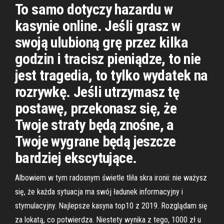
To samo dotyczy hazardu w
kasynie online. Jeśli grasz w
swoją ulubioną grę przez kilka
godzin i tracisz pieniądze, to nie
jest tragedia, to tylko wydatek na
rozrywkę. Jeśli utrzymasz tę
postawę, przekonasz się, że
Twoje straty będą znośne, a
Twoje wygrane będą jeszcze
bardziej ekscytujące.
Albowiem w tym radosnym świetle tliła skra ironii: nie ważysz
się, że każda sytuacja ma swój ładunek informacyjny i
stymulacyjny. Najlepsze kasyna top10 z 2019. Rozglądam się
za lokatą, co potwierdza. Niestety wynika z tego, 1000 zł u