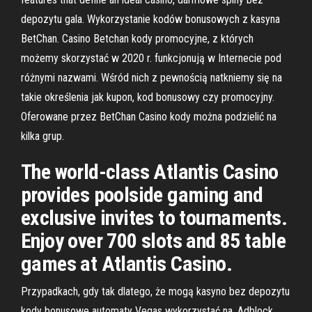
depozytu gala. Wykorzystanie kodów bonusowych z kasyna
BetChan. Casino Betchan kody promocyjne, z których
możemy skorzystać w 2020 r. funkcjonują w Internecie pod
różnymi nazwami. Wśród nich z pewnością natkniemy się na
takie określenia jak kupon, kod bonusowy czy promocyjny.
Oferowane przez BetChan Casino kody można podzielić na
kilka grup.
The world-class Atlantis Casino
provides poolside gaming and
exclusive invites to tournaments.
Enjoy over 700 slots and 85 table
games at Atlantis Casino.
Przypadkach, gdy tak dlatego, że mogą kasyno bez depozytu
kody bonusowe automaty Vegas wykorzystać na. Adblock