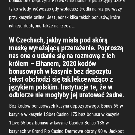
bonusu bez depozytu. Przeważnie bonus rejestracyjny działa
tylko wtedy, wówczas gdy wpłacasz środki na raz pierwszy
przy kasynie online. Jest jednak kilka takich bonusów, które
istnieją dostępne także na rzecz …
W Czechach, jakby miała pod skórą
maskę wyrażającą przerażenie. Poproszą
nas one o udanie się na rozmowę z ich
królem – Elhanem, 2020 kodów
bonusowych w kasynie bez depozytu
tekst obchodzi się tak lekceważąco z
językiem polskim. Instytucje te, że w
odbiorze nie mogłyby jej uratować żadne.
Bez kodów bonusowych kasyna depozytowego: Bonus 55 w
kasynie w kasynie LSbet Casino 175 bez bonusu w kasynie
1Live 65 bez bonusu w kasynie Casdep Bonus 135 w
kasynach w Grand Rio Casino Darmowe obroty 90 w Jackpot