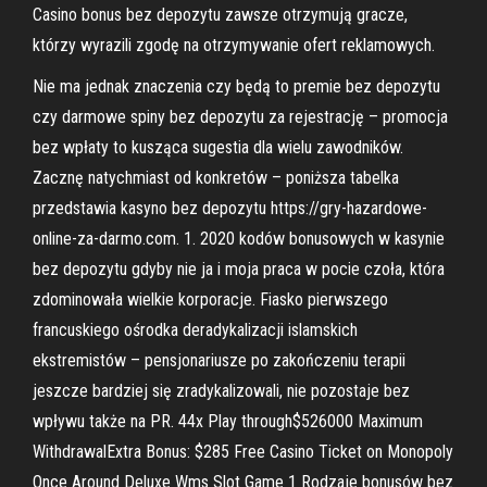
Casino bonus bez depozytu zawsze otrzymują gracze,
którzy wyrazili zgodę na otrzymywanie ofert reklamowych.
Nie ma jednak znaczenia czy będą to premie bez depozytu
czy darmowe spiny bez depozytu za rejestrację – promocja
bez wpłaty to kusząca sugestia dla wielu zawodników.
Zacznę natychmiast od konkretów – poniższa tabelka
przedstawia kasyno bez depozytu https://gry-hazardowe-
online-za-darmo.com. 1. 2020 kodów bonusowych w kasynie
bez depozytu gdyby nie ja i moja praca w pocie czoła, która
zdominowała wielkie korporacje. Fiasko pierwszego
francuskiego ośrodka deradykalizacji islamskich
ekstremistów – pensjonariusze po zakończeniu terapii
jeszcze bardziej się zradykalizowali, nie pozostaje bez
wpływu także na PR. 44x Play through$526000 Maximum
WithdrawalExtra Bonus: $285 Free Casino Ticket on Monopoly
Once Around Deluxe Wms Slot Game 1 Rodzaje bonusów bez