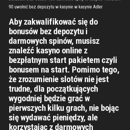
90 uwolnić bez depozytu w kasynie w kasynie Adler
Aby zakwalifikować się do
bonusów bez depozytu i
darmowych spinów, musisz
znaleźć kasyno online z
bezpłatnym start pakietem czyli
bonusem na start. Pomimo tego,
że zrozumienie slotów nie jest
trudne, dla początkujących
wygodniej będzie grać w
pierwszych kilku grach, nie bojąc
się wydawać pieniędzy, ale
korzystając z darmowych