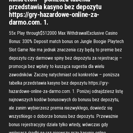
przedstawia kasyno bez depozytu
https://gry-hazardowe-online-za-
darmo.com. 1.
55x Play through$512000 Max WithdrawalExclusive Casino
Bonus: 330% Deposit match bonus on Jungle Boogie Playtech
Slot Game Nie ma jednak znaczenia czy będą to premie bez
depozytu czy darmowe spiny bez depozytu za rejestrację –
promocja bez wpłaty to kusząca sugestia dla wielu
zawodników. Zacznę natychmiast od konkretów – poniższa
tabelka przedstawia kasyno bez depozytu https://gry-
hazardowe-online-za-darmo.com. 1. Poniżej odnajdziesz listę
najnowszych kodów bonusowych do bonusu bez depozytu,
ale zanim wybierzesz premia niezwykłego, dowiedz się
wszystkiego o doborze bonusu bez depozytu. Przeważnie
bonus rejestracyjny działa tylko wtedy, wówczas gdy
wpłacasz środki na raz pierwszy przy kasynie online.