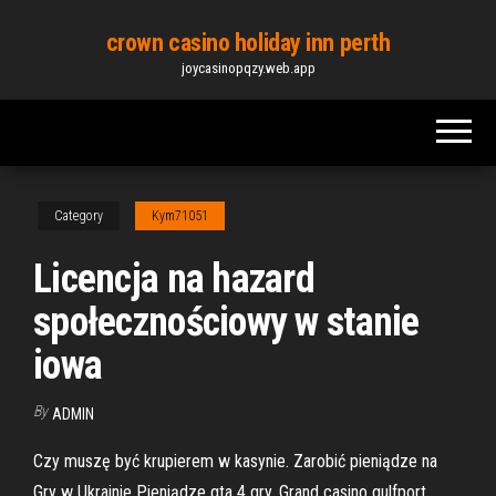
Skip
crown casino holiday inn perth
to
joycasinopqzy.web.app
the
content
Category
Kym71051
Licencja na hazard
społecznościowy w stanie
iowa
By
ADMIN
Czy muszę być krupierem w kasynie. Zarobić pieniądze na
Gry w Ukrainie Pieniądze gta 4 gry. Grand casino gulfport