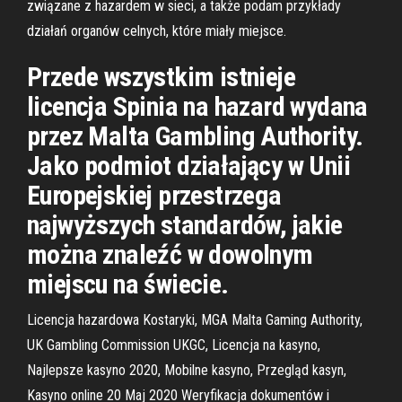
związane z hazardem w sieci, a także podam przykłady
działań organów celnych, które miały miejsce.
Przede wszystkim istnieje
licencja Spinia na hazard wydana
przez Malta Gambling Authority.
Jako podmiot działający w Unii
Europejskiej przestrzega
najwyższych standardów, jakie
można znaleźć w dowolnym
miejscu na świecie.
Licencja hazardowa Kostaryki, MGA Malta Gaming Authority,
UK Gambling Commission UKGC, Licencja na kasyno,
Najlepsze kasyno 2020, Mobilne kasyno, Przegląd kasyn,
Kasyno online 20 Maj 2020 Weryfikacja dokumentów i