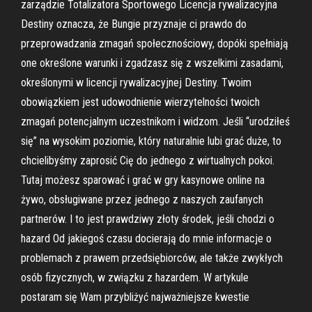
zarządzie Totalizatora Sportowego Licencja rywalizacyjna
Destiny oznacza, że Bungie przyznaje ci prawdo do
przeprowadzania zmagań społecznościowy, dopóki spełniają
one określone warunki i zgadzasz się z wszelkimi zasadami,
określonymi w licencji rywalizacyjnej Destiny. Twoim
obowiązkiem jest udowodnienie wierzytelności twoich
zmagań potencjalnym uczestnikom i widzom. Jeśli “urodziłeś
się” na wysokim poziomie, który naturalnie lubi grać duże, to
chcielibyśmy zaprosić Cię do jednego z wirtualnych pokoi.
Tutaj możesz sparować i grać w gry kasynowe online na
żywo, obsługiwane przez jednego z naszych zaufanych
partnerów. I to jest prawdziwy złoty środek, jeśli chodzi o
hazard Od jakiegoś czasu docierają do mnie informacje o
problemach z prawem przedsiębiorców, ale także zwykłych
osób fizycznych, w związku z hazardem. W artykule
postaram się Wam przybliżyć najważniejsze kwestie