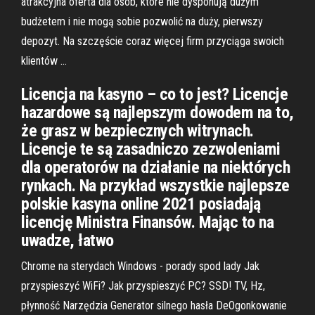
atrakcyjna oferta dla osób, które nie dysponują dużym
budżetem i nie mogą sobie pozwolić na duży, pierwszy
depozyt. Na szczęście coraz więcej firm przyciąga swoich
klientów …
Licencja na kasyno – co to jest? Licencje
hazardowe są najlepszym dowodem na to,
że grasz w bezpiecznych witrynach.
Licencje te są zasadniczo zezwoleniami
dla operatorów na działanie na niektórych
rynkach. Na przykład wszystkie najlepsze
polskie kasyna online 2021 posiadają
licencję Ministra Finansów. Mając to na
uwadze, łatwo
Chrome na sterydach Windows - porady spod lady Jak
przyspieszyć WiFi? Jak przyspieszyć PC? SSD! TV, Hz,
płynność Narzędzia Generator silnego hasła DeOgonkowanie