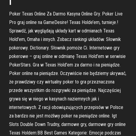
i
Poker Texas Online Za Darmo Kasyna Online Gry. Poker Live
Pro graj online na GameDesire! Texas Holde’em, turnieje.!
Sprawdź, jak wyglądają układy kart w odmianach Texas
Hold'em, Omaha i innych. Zobacz rankingi układów. Słownik
pokerowy. Dictionary. Słownik pomoże Ci. Internetowe gry
pokerowe – graj online w odmianę Texas Hold'em w serwisie
PokerStars. Gra w Texas Hold'em za darmo i na pieniądze.
Poker online na pieniądze. Oczywiście nie będziemy ukrywać,
że prawdziwy czy wirtualny poker to gra przeznaczona
przede wszystkim do rozgrywki za pieniądze. Najczęściej
grywa się w niego w kasynach naziemnych jak i
internetowych. Z racji obowiązujących przepisów w Polsce
za bardzo nie jest możliwy poker na pieniądze online. Igt
Slots Double Down Trudny, darmowe gry, darmowe gry online
Texas Holdem:BB Best Games Kategorie: Emocje podczas