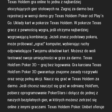
Texas Holdem gra online to jedna z najbardziej
ekscytujących gier stołowych na. Zagraj za darmo bez
rejestracji w wersji demo gry Texas Holdem Poker od Play`n
Go. Układy kart w pokerze Texas Holdem. W pokerze Texas
gracz z pewnością wygra, jeśli otrzyma najbardziej
wygrywającą kombinację. Jeżeli znasz podstawy pokera,
może próbować „ograć” komputer, wybierając ruchy
odpowiadające Twojemu układowi kart. Możesz do woli
testować swoje umiejętności w grze za darmo. Texas
Hold’em Poker 3D – graj bez logowania. Gra karciana Texas
Hold’em Poker 3D gwarantuje znajome zasady rozgrywki
oraz sesję pełną akcji. Naucz się grać w Texas Holdem za
darmo. Jeśli chcesz nauczyć się grać w odmianę Hold’em,
pobierz oprogramowanie PokerStars i dołącz do jednej z
naszych bezpłatnych gier, w których możesz zetrzeć się
online z innymi graczami. Texas Holdem Poker. Unibet oferuje