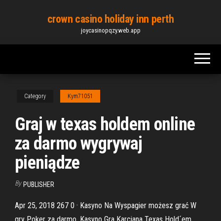
Skip
crown casino holiday inn perth
to
joycasinopqzy.web.app
the
content
Category
Kym71051
Graj w texas holdem online
za darmo wygrywaj
pieniądze
By
PUBLISHER
Apr 25, 2018 267 0 · Kasyno Na Wyspagier możesz grać W
gry Poker za darmo. Kasyno Gra Karciana Texas Hold´em