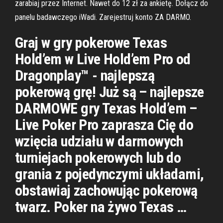
zarabiaj przez Internet. Nawet do 12 zł za ankietę. Dołącz do
panelu badawczego iWadi. Zarejestruj konto ZA DARMO.
Graj w gry pokerowe Texas
Hold’em w Live Hold’em Pro od
Dragonplay™ - najlepszą
pokerową grę! Już są – najlepsze
DARMOWE gry Texas Hold’em –
Live Poker Pro zaprasza Cię do
wzięcia udziału w darmowych
turniejach pokerowych lub do
grania z pojedynczymi układami,
obstawiaj zachowując pokerową
twarz. Poker na żywo Texas …