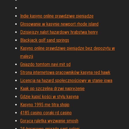
Indie kasyno online prawdziwe pieniądze
Głosowanie w kasynie newport rhode island
Dzisiejszy nalot hazardowy hrabstwa henry
Blackjack golf sand springs
Kasyno online prawdziwe pieniądze bez depozytu w
malezji
Gniazdo tomtom navi mit sd
Strona internetowa pracowników kasyna red hawk
Licencja na hazard społecznościowy w stanie iowa
Kaak op szczelina drzwi naprężenie
Gdzie kupić kości w stylu kasyna
Kasyno 1995 me titra shqip
4185 casino coraki rd casino
Gorąca ruletka wyzwanie smosh
24-horasowe gniazdo sant celoni