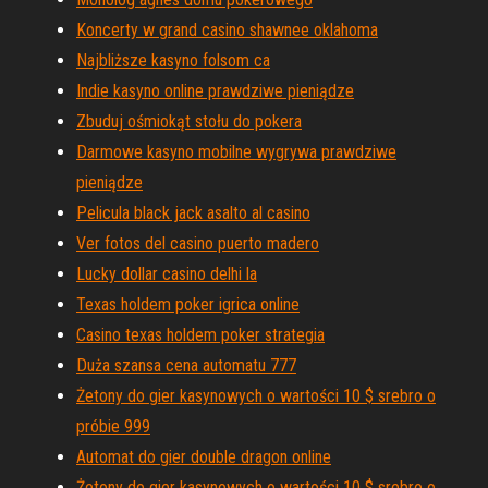
Koncerty w grand casino shawnee oklahoma
Najbliższe kasyno folsom ca
Indie kasyno online prawdziwe pieniądze
Zbuduj ośmiokąt stołu do pokera
Darmowe kasyno mobilne wygrywa prawdziwe
pieniądze
Pelicula black jack asalto al casino
Ver fotos del casino puerto madero
Lucky dollar casino delhi la
Texas holdem poker igrica online
Casino texas holdem poker strategia
Duża szansa cena automatu 777
Żetony do gier kasynowych o wartości 10 $ srebro o
próbie 999
Automat do gier double dragon online
Żetony do gier kasynowych o wartości 10 $ srebro o