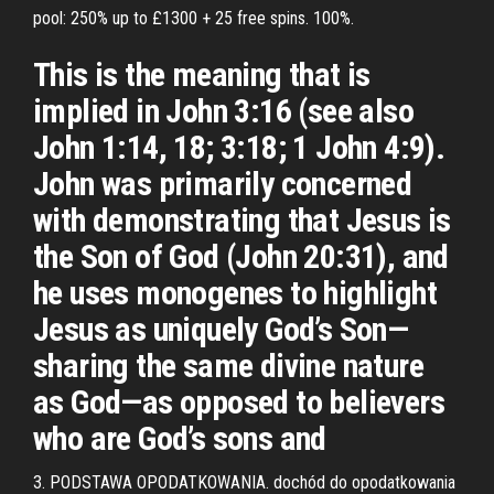
pool: 250% up to £1300 + 25 free spins. 100%.
This is the meaning that is
implied in John 3:16 (see also
John 1:14, 18; 3:18; 1 John 4:9).
John was primarily concerned
with demonstrating that Jesus is
the Son of God (John 20:31), and
he uses monogenes to highlight
Jesus as uniquely God’s Son—
sharing the same divine nature
as God—as opposed to believers
who are God’s sons and
3. PODSTAWA OPODATKOWANIA. dochód do opodatkowania