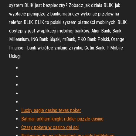
system BLIK jest bezpieczny? Zobacz jak działa BLIK, jak
wypłacić pieniądze z bankomatu czy wykonać przelew na
telefon BLIK. BLIK to polski system płatności mobilnych. BLIK
dostępny jest w aplikacji mobilnej banków: Alior Bank, Bank
Millennium, ING Bank Śląski, mBank, PKO Bank Polski, Orange
Finanse - bank wkrótce zniknie z rynku, Getin Bank, T-Mobile
Usługi
Lucky eagle casino texas poker
Batman arkham knight riddler puzzle casino
Czasy pokera w casino del sol
Najlepsze gry na automatach w sands bethlehem