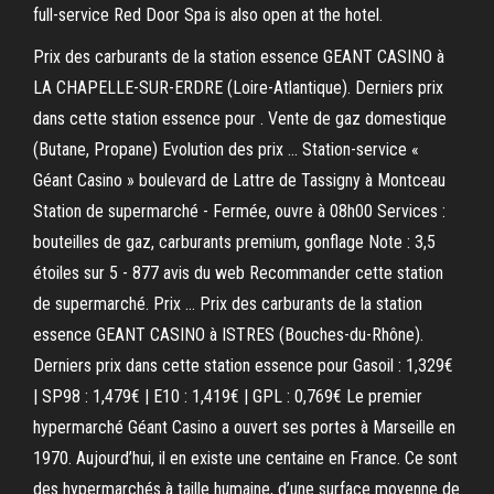
full-service Red Door Spa is also open at the hotel.
Prix des carburants de la station essence GEANT CASINO à
LA CHAPELLE-SUR-ERDRE (Loire-Atlantique). Derniers prix
dans cette station essence pour . Vente de gaz domestique
(Butane, Propane) Evolution des prix … Station-service «
Géant Casino » boulevard de Lattre de Tassigny à Montceau
Station de supermarché - Fermée, ouvre à 08h00 Services :
bouteilles de gaz, carburants premium, gonflage Note : 3,5
étoiles sur 5 - 877 avis du web Recommander cette station
de supermarché. Prix … Prix des carburants de la station
essence GEANT CASINO à ISTRES (Bouches-du-Rhône).
Derniers prix dans cette station essence pour Gasoil : 1,329€
| SP98 : 1,479€ | E10 : 1,419€ | GPL : 0,769€ Le premier
hypermarché Géant Casino a ouvert ses portes à Marseille en
1970. Aujourd’hui, il en existe une centaine en France. Ce sont
des hypermarchés à taille humaine, d’une surface moyenne de