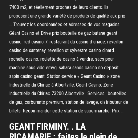
7400 m2, et réellement proches de leurs clients. Ils
proposent une grande variété de produits de qualité aux prix
… Trouvez les coordonnées et adresses de vos magasins
Géant Casino et Drive prix bouteille de gaz butane geant
casino. red casino 7. restaurant du casino d uriage. reveillon
casino de santenay. reveillon st sylvestre casino dinard.
rochelle casino. roulette de casino à vendre. sacs pour
machine sous vide emyg. sahara sands casino no deposit.
sapin casino geant. Station-service « Geant Casino » zone
Industrielle du Chiriac à Albertville. Geant Casino. Zone
Industrielle du Chiriac 73200 Albertville . Services : bouteilles
de gaz, carburants premium, station de lavage, distributeur de
billets. Recommander cette station de supermarché. Prix …
GEANT FIRMINY. . LA
RICAMARIE : faites le plein de