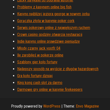
Lucky surykatki do pobrania automat
Problemy z kasynem online big fish
Kasyno najbliżej jeziora george w nowym jorku
Gorączka złota w kasynie poker cork
Serwis pokerowy online z największym ruchem
Crown casino godziny otwarcia restauracji
Indie kasyno online prawdziwe pieniądze
Młody czarny jack vostfr 04
Ile zarobiłeś w pokerze online
Szablony gier koło fortuny
Najlepszy sposób na wyjście z długów hazardowych
Gra koło fortuny dzisiaj
King kong cash slot za darmo
Darmowe gry online w kasynie firekeepers
Proudly powered by
WordPress
|
Theme:
Envo Magazine