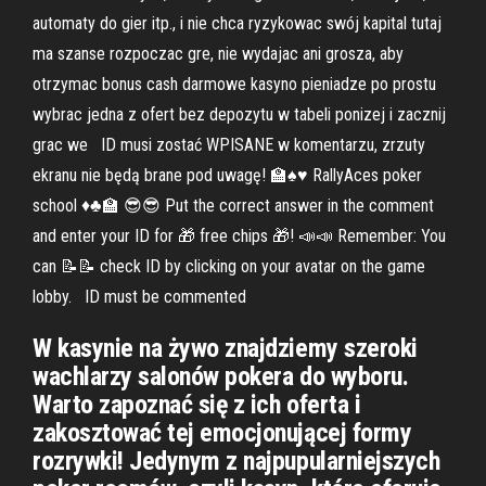
automaty do gier itp., i nie chca ryzykowac swój kapital tutaj
ma szanse rozpoczac gre, nie wydajac ani grosza, aby
otrzymac bonus cash darmowe kasyno pieniadze po prostu
wybrac jedna z ofert bez depozytu w tabeli ponizej i zacznij
grac we ️ ️ ID musi zostać WPISANE w komentarzu, zrzuty
ekranu nie będą brane pod uwagę! 🏫♠♥ RallyAces poker
school ♦♣🏫 😎😎 Put the correct answer in the comment
and enter your ID for 🎁 free chips 🎁! 📣📣 Remember: You
can 📝📝 check ID by clicking on your avatar on the game
lobby. ️ ️ ID must be commented
W kasynie na żywo znajdziemy szeroki
wachlarzy salonów pokera do wyboru.
Warto zapoznać się z ich oferta i
zakosztować tej emocjonującej formy
rozrywki! Jedynym z najpupularniejszych