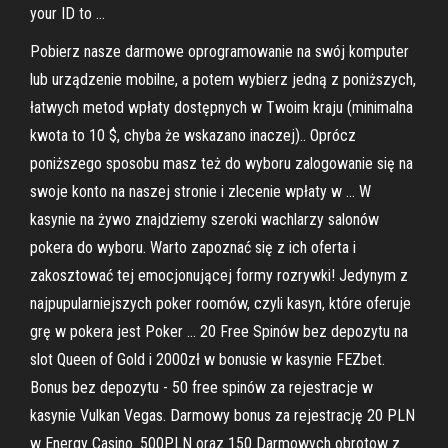
your ID to …
Pobierz nasze darmowe oprogramowanie na swój komputer
lub urządzenie mobilne, a potem wybierz jedną z poniższych,
łatwych metod wpłaty dostępnych w Twoim kraju (minimalna
kwota to 10 $, chyba że wskazano inaczej).. Oprócz
poniższego sposobu masz też do wyboru zalogowanie się na
swoje konto na naszej stronie i zlecenie wpłaty w … W
kasynie na żywo znajdziemy szeroki wachlarzy salonów
pokera do wyboru. Warto zapoznać się z ich oferta i
zakosztować tej emocjonującej formy rozrywki! Jedynym z
najpupularniejszych poker roomów, czyli kasyn, które oferuje
grę w pokera jest Poker … 20 Free Spinów bez depozytu na
slot Queen of Gold i 2000zł w bonusie w kasynie FEZbet.
Bonus bez depozytu - 50 free spinów za rejestracje w
kasynie Vulkan Vegas. Darmowy bonus za rejestrację 20 PLN
w Energy Casino. 500PLN oraz 150 Darmowych obrotow z