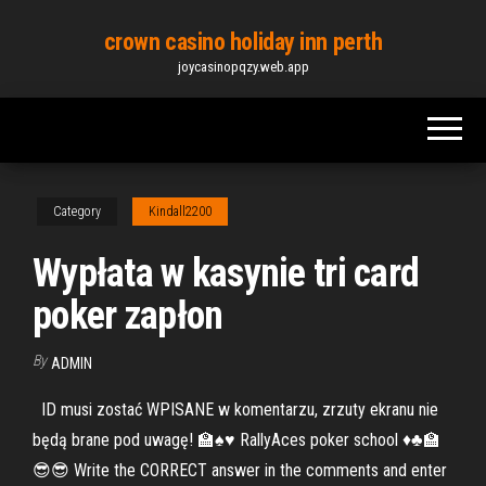
Skip
crown casino holiday inn perth
to
joycasinopqzy.web.app
the
content
Category
Kindall2200
Wypłata w kasynie tri card
poker zapłon
By
ADMIN
️ ️ ID musi zostać WPISANE w komentarzu, zrzuty ekranu nie
będą brane pod uwagę! 🏫♠♥ RallyAces poker school ♦♣🏫
😎😎 Write the CORRECT answer in the comments and enter