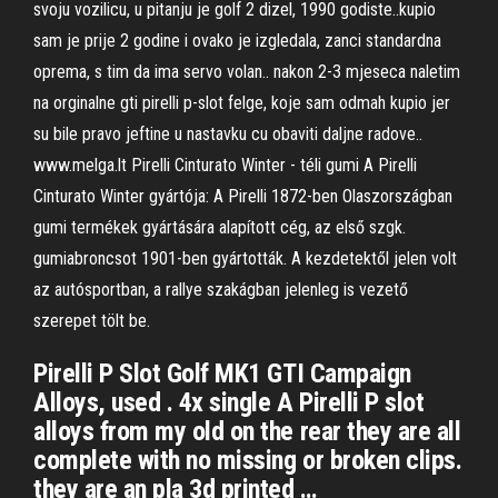
svoju vozilicu, u pitanju je golf 2 dizel, 1990 godiste..kupio
sam je prije 2 godine i ovako je izgledala, zanci standardna
oprema, s tim da ima servo volan.. nakon 2-3 mjeseca naletim
na orginalne gti pirelli p-slot felge, koje sam odmah kupio jer
su bile pravo jeftine u nastavku cu obaviti daljne radove..
www.melga.lt Pirelli Cinturato Winter - téli gumi A Pirelli
Cinturato Winter gyártója: A Pirelli 1872-ben Olaszországban
gumi termékek gyártására alapított cég, az első szgk.
gumiabroncsot 1901-ben gyártották. A kezdetektől jelen volt
az autósportban, a rallye szakágban jelenleg is vezető
szerepet tölt be.
Pirelli P Slot Golf MK1 GTI Campaign
Alloys, used . 4x single A Pirelli P slot
alloys from my old on the rear they are all
complete with no missing or broken clips.
they are an pla 3d printed …