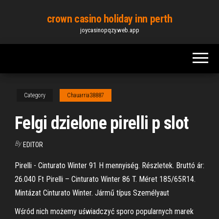
Skip
crown casino holiday inn perth
to
joycasinopqzy.web.app
the
content
Category
Chauarria38887
Felgi dzielone pirelli p slot
By
EDITOR
Pirelli - Cinturato Winter 91 H mennyiség. Részletek. Bruttó ár:
26.040 Ft Pirelli – Cinturato Winter 86 T. Méret 185/65R14.
Mintázat Cinturato Winter. Jármű típus Személyaut
Wśród nich możemy uświadczyć sporo popularnych marek