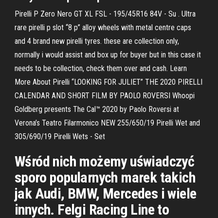
Pirelli P Zero Nero GT XL FSL - 195/45R16 84V - Su . Ultra
rare pirelli p slot “8 p” alloy wheels with metal centre caps
and 4 brand new pirelli tyres. these are collection only,
normally i would assist and box up for buyer but in this case it
needs to be collection, check them over and cash. Learn
More About Pirelli “LOOKING FOR JULIET” THE 2020 PIRELLI
CALENDAR AND SHORT FILM BY PAOLO ROVERSI Whoopi
Goldberg presents The Cal™ 2020 by Paolo Roversi at
Verona’s Teatro Filarmonico NEW 255/650/19 Pirelli Wet and
305/690/19 Pirelli Wets - Set
Wśród nich możemy uświadczyć
sporo popularnych marek takich
jak Audi, BMW, Mercedes i wiele
innych. Felgi Racing Line to