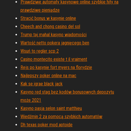
Prawdziwe automaty kasynowe online szybkie hity na
prawdziwe pieniądze
Stracić bonus w kasynie online
Cheech and chong casino del sol
Trump taj mahal kasyno wiadomości
Wartość netto pokera jagnięcego ben
Wsuń to regler scp 2
Casino montecito existe t il vraiment
Rejs po kasynie fort myers na florydzie
Najlepszy poker online na mac
Kak se igrae black jack
Kasyno red stag bez kodów bonusowych depozytu
może 2021
Kasyno pasja selon saint matthieu
Wiedźmin 2 za pomocą szybkich automatów
Dh texas poker mod aptoide