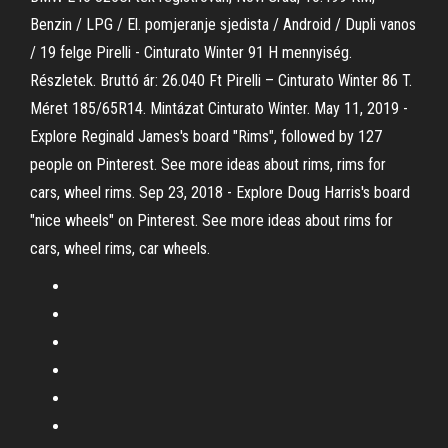
Benzin / LPG / El. pomjeranje sjedista / Android / Dupli vanos
/ 19 felge Pirelli - Cinturato Winter 91 H mennyiség.
Részletek. Bruttó ár: 26.040 Ft Pirelli – Cinturato Winter 86 T.
Méret 185/65R14. Mintázat Cinturato Winter. May 11, 2019 -
Explore Reginald James's board "Rims", followed by 127
people on Pinterest. See more ideas about rims, rims for
cars, wheel rims. Sep 23, 2018 - Explore Doug Harris's board
"nice wheels" on Pinterest. See more ideas about rims for
cars, wheel rims, car wheels.