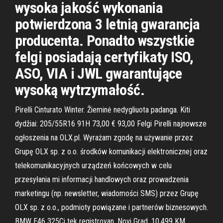
wysoka jakość wykonania
potwierdzona 3 letnią gwarancja
producenta. Ponadto wszystkie
felgi posiadają certyfikaty ISO,
ASO, VIA i JWL gwarantujące
wysoką wytrzymałość.
Pirelli Cinturato Winter. Žieminė nedygliuota padanga. Kiti
dydžiai: 205/55R16 91H 73,00 € 93,00 Felgi Pirelli najnowsze
ogłoszenia na OLX.pl. Wyrażam zgodę na używanie przez
Grupę OLX sp. z o.o. środków komunikacji elektronicznej oraz
telekomunikacyjnych urządzeń końcowych w celu
przesyłania mi informacji handlowych oraz prowadzenia
marketingu (np. newsletter, wiadomości SMS) przez Grupę
OLX sp. z o.o., podmioty powiązane i partnerów biznesowych.
BMW E46 325Ci tek registrovan, Novi Grad, 10.499 KM,