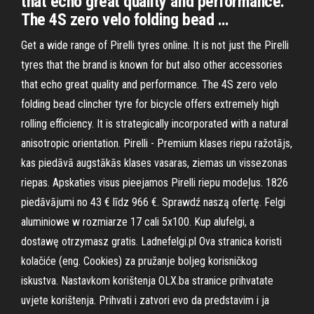
that echo great quality and performance.
The 4S zero velo folding bead …
Get a wide range of Pirelli tyres online. It is not just the Pirelli
tyres that the brand is known for but also other accessories
that echo great quality and performance. The 4S zero velo
folding bead clincher tyre for bicycle offers extremely high
rolling efficiency. It is strategically incorporated with a natural
anisotropic orientation. Pirelli - Premium klases riepu ražotājs,
kas piedāvā augstākās klases vasaras, ziemas un vissezonas
riepas. Apskaties visus pieejamos Pirelli riepu modeļus. 1826
piedāvājumi no 43 € līdz 966 €. Sprawdź naszą ofertę. Felgi
aluminiowe w rozmiarze 17 cali 5x100. Kup alufelgi, a
dostawę otrzymasz gratis. Ladnefelgi.pl Ova stranica koristi
kolačiće (eng. Cookies) za pružanje boljeg korisničkog
iskustva. Nastavkom korištenja OLX.ba stranice prihvatate
uvjete korištenja. Prihvati i zatvori evo da predstavim i ja